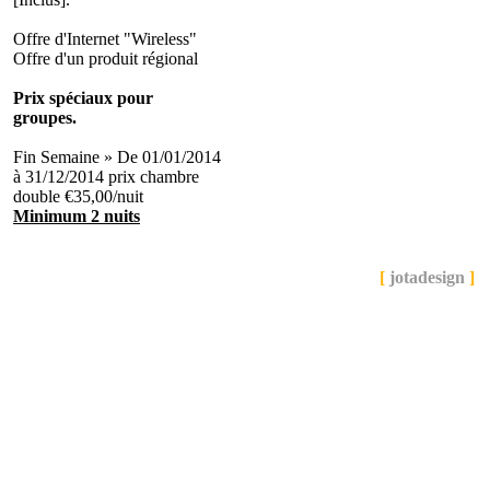
Offre d'Internet "Wireless"
Offre d'un produit régional
Prix spéciaux pour
groupes.
Fin Semaine » De 01/01/2014
à 31/12/2014 prix chambre
double €35,00/nuit
Minimum 2 nuits
© 2011 Hotel Bom Sucesso Lda. - Desenvolvido por
[
jotadesign
]